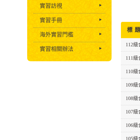
實習訪視
實習手冊
標 
海外實習門檻
112
實習相關辦法
111
110
109
108
107
106
105