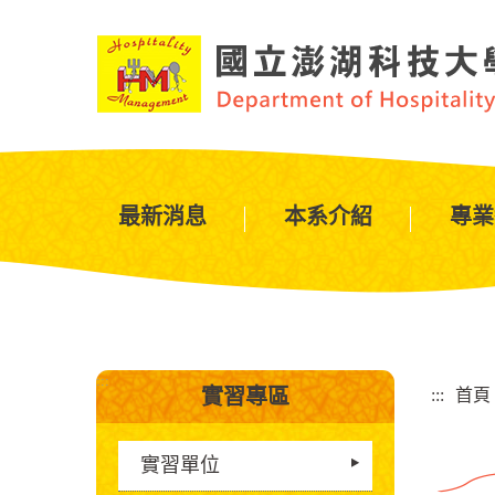
跳
到
主
要
內
容
區
塊
最新消息
本系介紹
專業
:::
實習專區
:::
首頁
實習單位