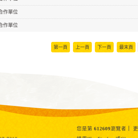
級合作單位
級合作單位
第一頁
上一頁
下一頁
最末頁
您是第
612609
瀏覽者
｜
更