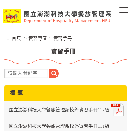
跳
到
主
要
內
容
:::
首頁
>
實習專區
>
實習手冊
區
塊
實習手冊
搜
尋
標 題
國立澎湖科技大學餐旅管理系校外實習手冊112級
國立澎湖科技大學餐旅管理系校外實習手冊111級