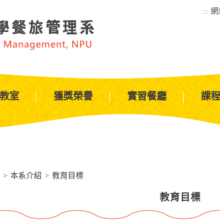
網
:::
教室
獲獎榮譽
實習餐廳
課
>
本系介紹
>
教育目標
教育目標