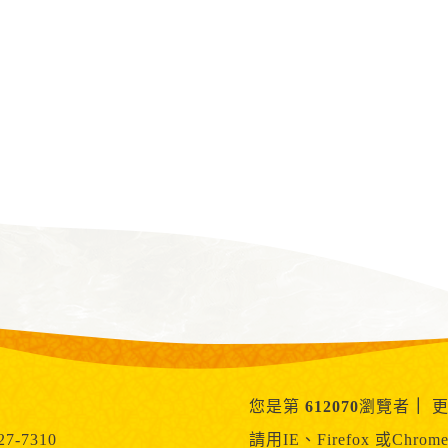
您是第
612070
瀏覽者
｜
更
7-7310
請用IE、Firefox 或Chr