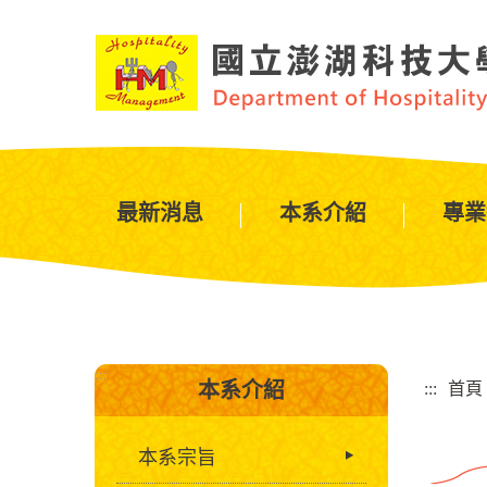
跳
到
主
要
內
容
區
塊
最新消息
本系介紹
專業
:::
本系介紹
:::
首頁
本系宗旨