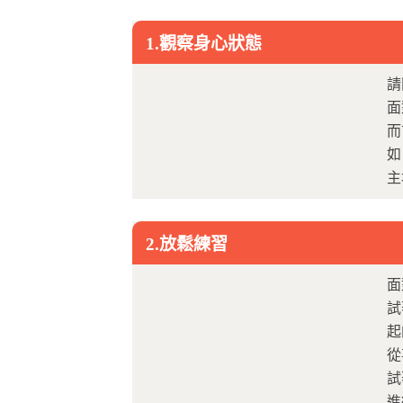
1.觀察身心狀態
請
面
而
如
主
2.放鬆練習
面
試
起
從
試
進