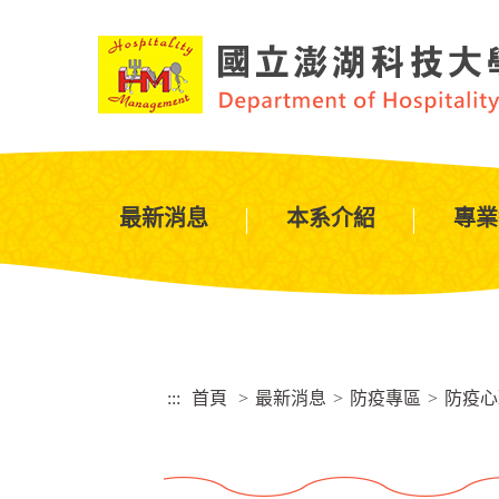
跳
到
主
要
內
容
區
塊
最新消息
本系介紹
專業
:::
首頁
>
最新消息
>
防疫專區
>
防疫心