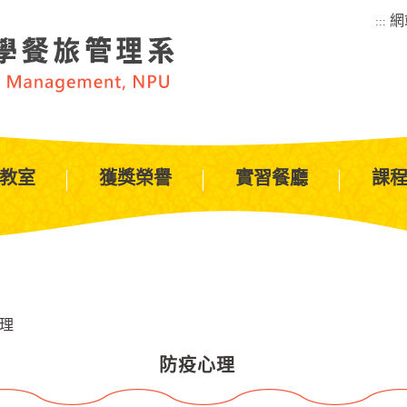
網
:::
教室
獲獎榮譽
實習餐廳
課
理
防疫心理