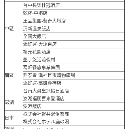
台中長榮桂冠酒店
乾杯-中港店
王品集團-藝奇大墩店
中區
清新溫泉飯店
全國大飯店
添好運-大遠百店
裕元花園酒店
墾丁悠活渡假村
寒軒餐旅事業集團
南區
鼎泰豐-漢神巨蛋購物廣場
添好運-高雄漢神店
台南大員皇冠假日酒店
澎湖福朋喜來登酒店
澎湖
澎澄飯店
株式会社軽井沢倶楽部
日本
株式会社ホテル鹿の湯