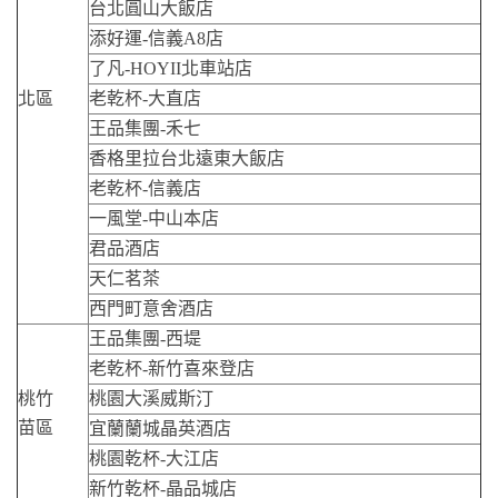
台北圓山大飯店
添好運-信義A8店
了凡-HOYII北車站店
北區
老乾杯-大直店
王品集團-禾七
香格里拉台北遠東大飯店
老乾杯-信義店
一風堂-中山本店
君品酒店
天仁茗茶
西門町意舍酒店
王品集團-西堤
老乾杯-新竹喜來登店
桃竹
桃園大溪威斯汀
苗區
宜蘭蘭城晶英酒店
桃園乾杯-大江店
新竹乾杯-晶品城店