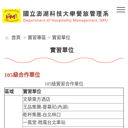
跳
到
主
要
內
容
:::
首頁
>
實習專區
>
實習單位
區
塊
實習單位
105級合作單位
105級實習合作單位
區域
實習單位
文華東方酒店
王品集團-夏幕尼(內湖)
乾杯集團-台北林口
一風堂-微風台北車站