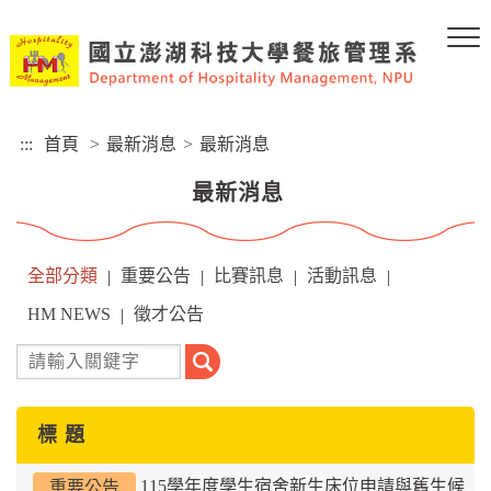
跳
到
主
要
內
容
:::
首頁
>
最新消息
>
最新消息
區
塊
最新消息
全部分類
重要公告
比賽訊息
活動訊息
|
|
|
|
HM NEWS
徵才公告
|
搜
尋
標 題
115學年度學生宿舍新生床位申請與舊生候
重要公告