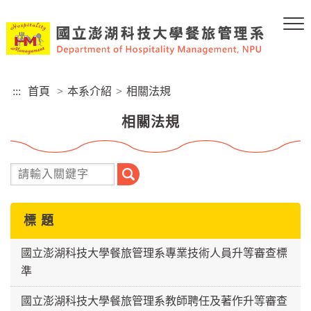
跳
到
主
要
內
容
:::
首頁
>
本系介紹
>
相關法規
區
塊
相關法規
搜
尋
標 題
國立澎湖科技大學餐旅管理系專業技術人員升等審查標
準
國立澎湖科技大學餐旅管理系教師聘任及著作升等審查