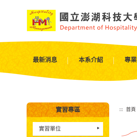
跳
到
主
要
內
容
區
塊
最新消息
本系介紹
專業
:::
實習專區
:::
首頁
實習單位