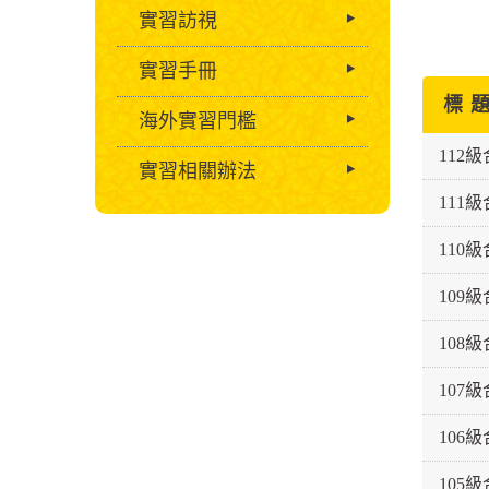
實習訪視
實習手冊
標 
海外實習門檻
112
實習相關辦法
111
110
109
108
107
106
105