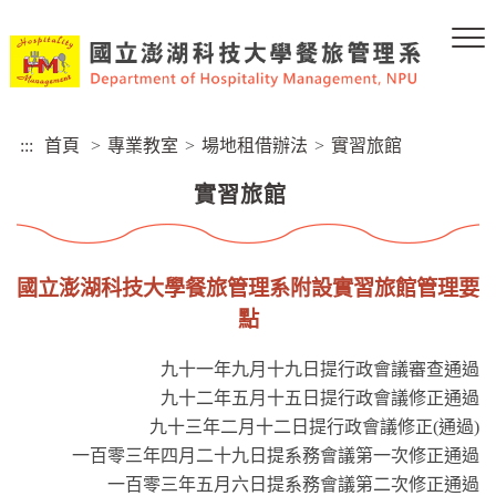
跳
到
主
要
內
容
:::
首頁
>
專業教室
>
場地租借辦法
>
實習旅館
區
塊
實習旅館
國立澎湖科技大學餐旅管理系附設實習旅館管理要
點
九十一年九月十九日提行政會議審查通過
九十二年五月十五日提行政會議修正通過
九十三年二月十二日提行政會議修正(通過)
一百零三年四月二十九日提系務會議第一次修正通過
一百零三年五月六日提系務會議第二次修正通過