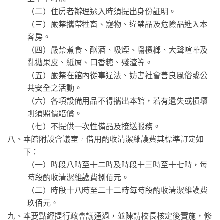
（二）住房者辦理遷入時須提出身份証明。
（三）嚴禁攜帶牲畜、寵物、違禁品及危險品進入本
客房。
（四）嚴禁煮食、酗酒、吸煙、嚼檳榔、大聲喧嘩及
亂拋果皮、紙屑、口香糖、殘渣等。
（五）嚴禁在館內從事違法、妨害社會善良風俗或公
共安全之活動。
（六）各項設備用品不得攜出本館，若有遺失或損壞
則須照價賠償。
（七）不提供一次性備品及接送服務。
八、本館附設會議室，借用酌收清潔維護費其標準訂定如
下：
（一）時段八時至十二時及時段十三時至十七時，每
時段酌收清潔維護費捌佰元。
（二）時段十八時至二十二時每時段酌收清潔維護費
玖佰元。
九、本要點經提行政會議通過，並陳請校長核定後實施，修