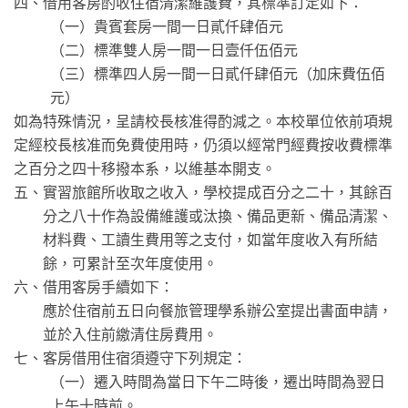
四、借用客房酌收住宿清潔維護費，其標準訂定如下：
（一）貴賓套房一間一日貳仟肆佰元
（二）標準雙人房一間一日壹仟伍佰元
（三）標準四人房一間一日貳仟肆佰元（加床費伍佰
元）
如為特殊情況，呈請校長核准得酌減之。本校單位依前項規
定經校長核准而免費使用時，仍須以經常門經費按收費標準
之百分之四十移撥本系，以維基本開支。
五、實習旅館所收取之收入，學校提成百分之二十，其餘百
分之八十作為設備維護或汰換、備品更新、備品清潔、
材料費、工讀生費用等之支付，如當年度收入有所結
餘，可累計至次年度使用。
六、借用客房手續如下：
應於住宿前五日向餐旅管理學系辦公室提出書面申請，
並於入住前繳清住房費用。
七、客房借用住宿須遵守下列規定：
（一）遷入時間為當日下午二時後，遷出時間為翌日
上午十時前。