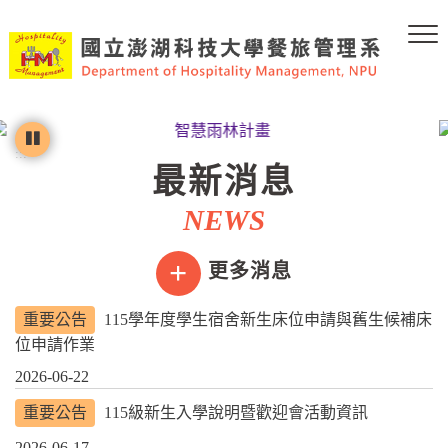
跳
到
主
要
內
容
區
:::
塊
最新消息
NEWS
更多消息
重要公告
115學年度學生宿舍新生床位申請與舊生候補床
位申請作業
2026-06-22
重要公告
115級新生入學說明暨歡迎會活動資訊
2026-06-17