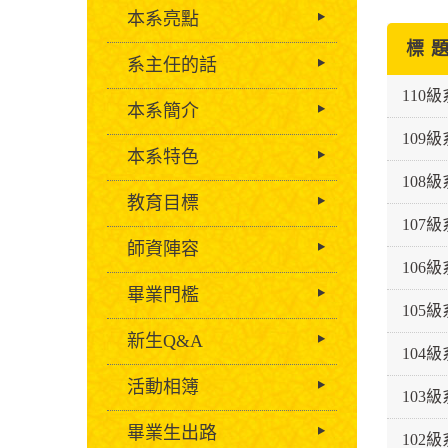
本系亮點
標 
系主任的話
110
本系簡介
109
本系特色
108
教育目標
107
師資陣容
106
畢業門檻
105
新生Q&A
104
活動相簿
103
畢業生出路
102