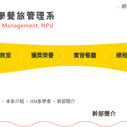
網
:::
教室
獲獎榮譽
實習餐廳
課
>
本系介紹
>
HM系學會
>
幹部簡介
幹部簡介