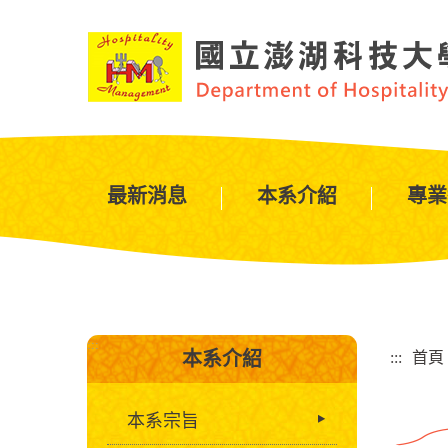
跳
到
主
要
內
容
區
塊
最新消息
本系介紹
專業
:::
本系介紹
:::
首頁
本系宗旨