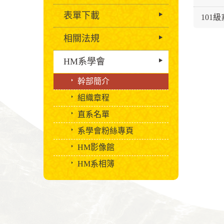
表單下載
101
相關法規
HM系學會
幹部簡介
組織章程
直系名單
系學會粉絲專頁
HM影像館
HM系相簿