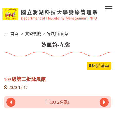
跳
到
主
要
內
容
:::
首頁
>
實習餐廳
>
詠風館-花絮
區
塊
詠風館-花絮
照片清單
103級第二批詠風館
2020-12-17