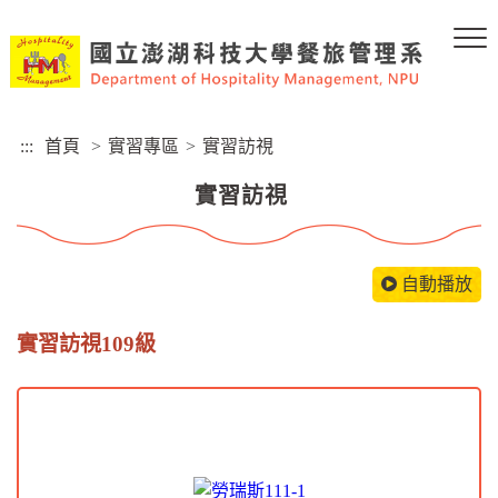
跳
到
主
要
內
容
:::
首頁
>
實習專區
>
實習訪視
區
塊
實習訪視
自動播放
實習訪視109級