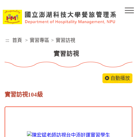
跳
到
主
要
內
容
:::
首頁
>
實習專區
>
實習訪視
區
塊
實習訪視
自動播放
實習訪視104級