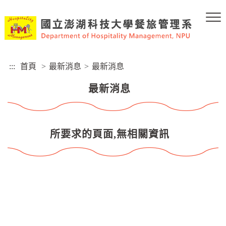
跳
到
主
要
內
容
:::
首頁
>
最新消息
>
最新消息
區
塊
最新消息
所要求的頁面,無相關資訊