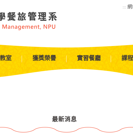
網
:::
教室
獲獎榮譽
實習餐廳
課
最新消息