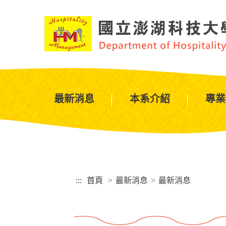
跳
到
主
要
內
容
區
塊
最新消息
本系介紹
專業
:::
首頁
>
最新消息
>
最新消息